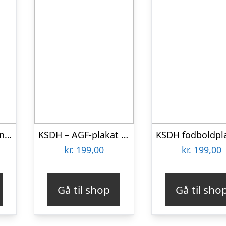
KSDH-plakat – Byens hold – Jubel-blå – 29,7 x 21 cm (A4) Kr. 199,-
KSDH – AGF-plakat Nr. 9 Patrick Mortensen – 29,7 x 21 cm (A4) Kr. 199,-
kr.
199,00
kr.
199,00
Gå til shop
Gå til sho