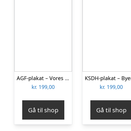
AGF-plakat – Vores historie er klar – 29,7 x 21 cm (A4) Kr. 199,-
kr.
199,00
kr.
199,00
Gå til shop
Gå til shop