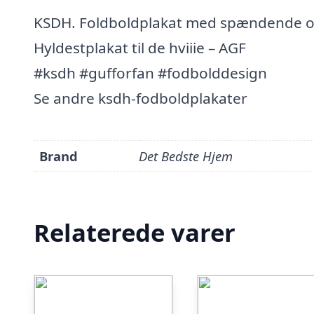
KSDH. Foldboldplakat med spændende og ef
Hyldestplakat til de hviiie – AGF
#ksdh #gufforfan #fodbolddesign
Se andre ksdh-fodboldplakater
Brand
Det Bedste Hjem
Relaterede varer