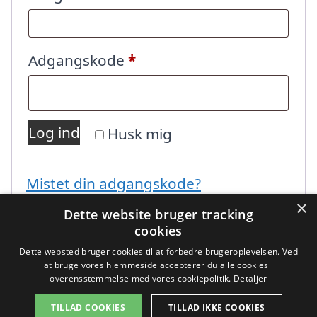
Påkrævet
Adgangskode
*
Log ind
Husk mig
Mistet din adgangskode?
×
Dette website bruger tracking
cookies
Dette websted bruger cookies til at forbedre brugeroplevelsen. Ved
at bruge vores hjemmeside accepterer du alle cookies i
overensstemmelse med vores cookiepolitik.
Detaljer
Copyright 2026 - Pilanto Aps
TILLAD COOKIES
TILLAD IKKE COOKIES